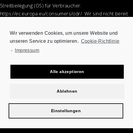
Streitbeilegung (OS) für Verbraucher:
https://ec.europa.eu/consumers/odr/
. Wir sind nicht bereit
und nicht verpflichtet an einem Streitbeilegungsverfahren
vor einer Verbraucherschlichtungsstelle teilzunehmen.
Wir verwenden Cookies, um unsere Website und
unseren Service zu optimieren.
Cookie-Richtlinie
-
Impressum
Alle akzeptieren
Ablehnen
Impressum
Datenschutz
Löschanfrage
Datenauszug
Einstellungen
© 2020 SYLD STORE Berlin